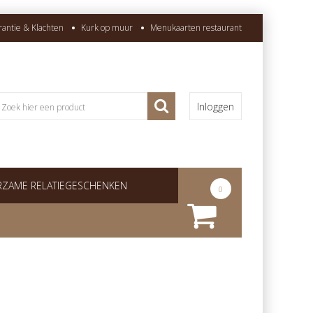
rantie & Klachten
Kurk op muur
Menukaarten restaurant
Inloggen
ZAME RELATIEGESCHENKEN
0