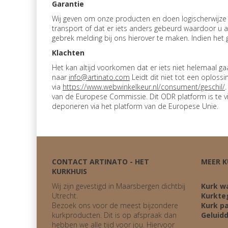
Garantie
Wij geven om onze producten en doen logischerwijze o
transport of dat er iets anders gebeurd waardoor u 
gebrek melding bij ons hierover te maken. Indien het g
Klachten
Het kan altijd voorkomen dat er iets niet helemaal g
naar
i
nfo@artinato.com
Leidt dit niet tot een oploss
via
https://www.webwinkelkeur.nl/consument/geschil/
van de Europese Commissie. Dit ODR platform is te 
deponeren via het platform van de Europese Unie.
CONTACT ARTINATO - HET
MEER K
KURKHUIS
Wij zijn gevestigd in Maarsbergen dichtbij
Kurk w
Utrecht.
Kurkte
Bezoek ons voor de meest bijzondere
Kurk p
kurkproducten. Dit is op afspraak dan
Geluid
hebben we alle tijd voor jou. Hiervoor