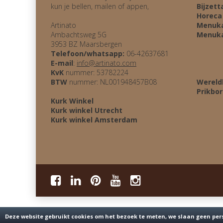
kun je bellen, mailen of appen,
Bijzett
Horeca
Artinato
Menuk
Ambachtsweg 5G
Menuka
3953 BZ Maarsbergen
Telefoon/whatsapp:
06-42637681
E-mail
:
info@artinato.com
KvK
nummer: 53782224
BTW
nummer: NL001948457B08
Wereld
Prikbo
Kurk Winkel
Kurk winkel Utrecht
Kurk winkel Amsterdam
Deze website gebruikt cookies om het bezoek te meten, we slaan geen per