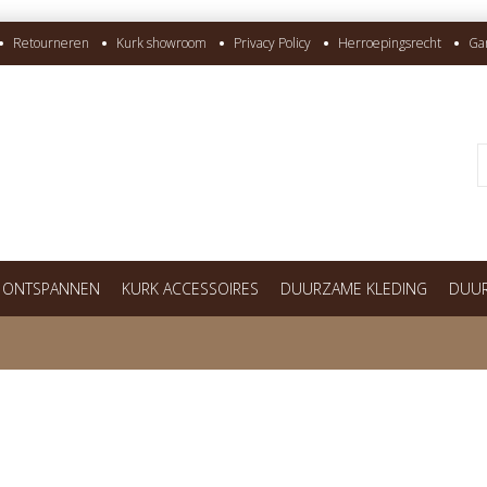
Retourneren
Kurk showroom
Privacy Policy
Herroepingsrecht
Ga
 ONTSPANNEN
KURK ACCESSOIRES
DUURZAME KLEDING
DUUR