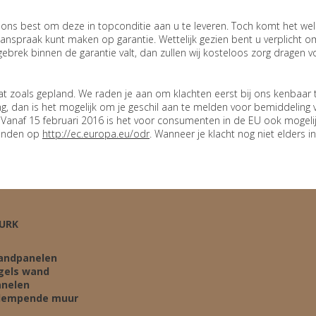
ns best om deze in topconditie aan u te leveren. Toch komt het wel e
aanspraak kunt maken op garantie. Wettelijk gezien bent u verplicht
ebrek binnen de garantie valt, dan zullen wij kosteloos zorg dragen vo
aat zoals gepland. We raden je aan om klachten eerst bij ons kenbaar
ing, dan is het mogelijk om je geschil aan te melden voor bemiddeling 
. Vanaf 15 februari 2016 is het voor consumenten in de EU ook mogel
vinden op
http://ec.europa.eu/odr
. Wanneer je klacht nog niet elders in
URK
andpanelen
gels wand
anelen
dempende muur