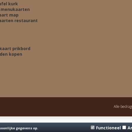
afel kurk
 menukaarten
aart map
arten restaurant
kaart prikbord
rden kopen
Alle bedra
Functioneel
A
soonlijke gegevens op.